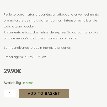
Perfeito para tratar a aparência fatigada, o envelhecimento
prematuro e os sinais do tempo, num intenso revitalizar de
toda a zona ocular.
Alisamento eficaz das linhas de expressão do contorno dos
olhos e redução de bolsas, papos ou olheiras.
Sem parabenos, óleos minerais e silicones.
Embalagem: 30 ml | 1 fl. oz.
29.90
€
Gel
Availability:
In stock
Contorno
ADD TO BASKET
Olhos
quantity