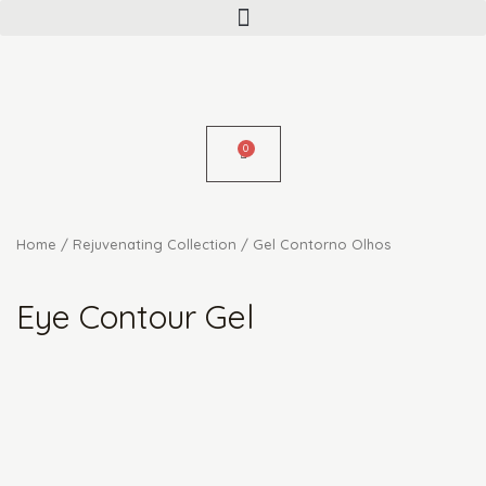
Menu
Skip
to
content
Home
/
Rejuvenating Collection
/ Gel Contorno Olhos
Eye Contour Gel