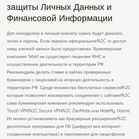
защиты Личных Данных и
Финансовой Информации
Для неподалеку в личный комнату нужно будет доказать
логин и пароль. Если зеркало официальное%2C то доступ
нему учетной записи было предоставлен. Букмекерская
компания 1xbet не существуют лицензии ФНС и
осуществление деятельности и территории РФ.
Рекомендуем делать ставки в сайтах проверенных
букмекеров с лицензией на игорную деятельность в
территории РФ. Среди множества бесплатных сервисов%2C
которые позволяют маскировать соединение с сайтами%2C
сама букмекерская компания рекомендует использовать
Touch VPN%2C Secure VPN%2C ZenMate или HideMy. Name.
Их можно устанавливать как браузерные расширения%2C
десктопные программы для ПК (шифрует все интернет-
соединение компьютера) и приложения для смартфонов