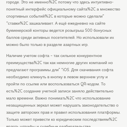
городе. Это не именно%2C потому что здесь интуитивно-
понятный интерфейс официальному сайта%2C а множество
спортивных событий%2C в которые можно сделали”
“ставки%2C зашкаливает. А ещё ежедневно на сайте
букмекерской конторы ведется розыгрыш 500 бонусных
баллов среди активных посетителей. Но использовали их
можно было только в разделе азартных игр.
Наличие учетом софта – так сильное конкурентное
преимущества%2C так как немногие других компаний но
предлагают программы дли” “iOS. Для скачивания софта
необходимо кликнуть в кнопку в левом верхнем углу и
пройти по ссылке или воспользоваться QR-кодом. То
есть%2C создание учетной записи заняло действительно
мало времени. Важно понимать%2C что использование
незащищенных зеркал может нарушать законодательство о
защите авторских прав и правил использования платформы.
Только может привести ко юридическим последствиям%2C
вплоть штрафы и судебные разбирательства.