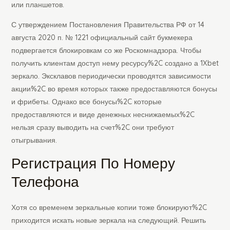
или планшетов.
С утверждением Постановления Правительства РФ от 14
августа 2020 п. № 1221 официальный сайт букмекера
подвергается блокировкам со же Роскомнадзора. Чтобы
получить клиентам доступ нему ресурсу%2C создано а 1Xbet
зеркало. Эксклавов периодически проводятся зависимости
акции%2C во время которых также предоставляются бонусы
и фрибеты. Однако все бонусы%2C которые
предоставляются и виде денежных неснижаемых%2C
нельзя сразу выводить на счет%2C они требуют
отыгрывания.
Регистрация По Номеру
Телефона
Хотя со временем зеркальные копии тоже блокируют%2C
приходится искать новые зеркала на следующий. Решить