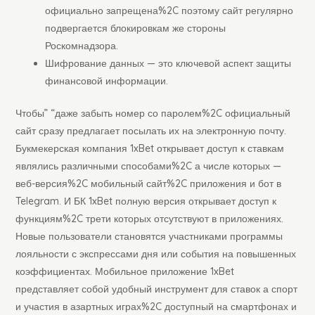
официально запрещена%2C поэтому сайт регулярно
подвергается блокировкам же стороны
Роскомнадзора.
Шифрование данных — это ключевой аспект защиты
финансовой информации.
Чтобы” “даже забыть номер со паролем%2C официальный
сайт сразу предлагает посылать их на электронную почту.
Букмекерская компания 1xBet открывает доступ к ставкам
являлись различными способами%2C а числе которых —
веб-версия%2C мобильный сайт%2C приложения и бот в
Telegram. И БК 1xBet полную версия открывает доступ к
функциям%2C трети которых отсутствуют в приложениях.
Новые пользователи становятся участниками программы
лояльности с экспрессами дня или события на повышенных
коэффициентах. Мобильное приложение 1xBet
представляет собой удобный инструмент для ставок а спорт
и участия в азартных играх%2C доступный на смартфонах и