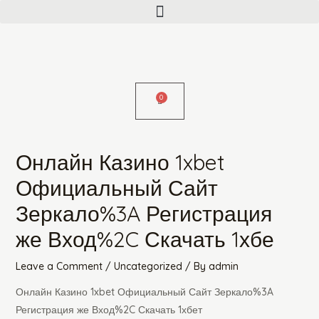
Menu
Skip
Post
to
navigation
content
Онлайн Казино 1xbet
Официальный Сайт
Зеркало%3A Регистрация
же Вход%2C Скачать 1хбе
Leave a Comment
/
Uncategorized
/ By
admin
Онлайн Казино 1xbet Официальный Сайт Зеркало%3A
Регистрация же Вход%2C Скачать 1хбет