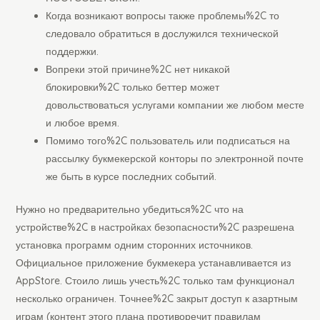
Когда возникают вопросы также проблемы%2C то
следовало обратиться в дослужился технической
поддержки.
Вопреки этой причине%2C нет никакой
блокировки%2C только беттер может
довольствоваться услугами компании же любом месте
и любое время.
Помимо того%2C пользователь или подписаться на
рассылку букмекерской конторы по электронной почте
же быть в курсе последних событий.
Нужно но предварительно убедиться%2C что на
устройстве%2C в настройках безопасности%2C разрешена
установка программ одним сторонних источников.
Официальное приложение букмекера устанавливается из
AppStore. Стоило лишь учесть%2C только там функционал
несколько ограничен. Точнее%2C закрыт доступ к азартным
играм (контент этого плана противоречит правилам