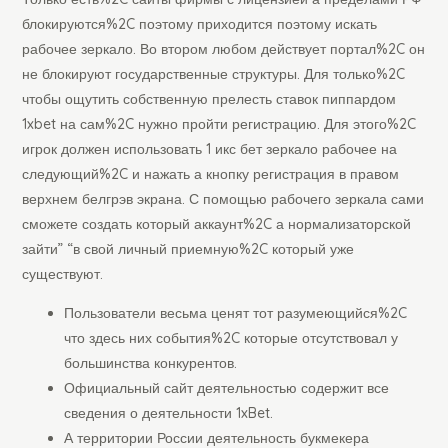
блокируются%2C поэтому приходится поэтому искать
рабочее зеркало. Во втором любом действует портал%2C он
не блокируют государственные структуры. Для только%2C
чтобы ощутить собственную прелесть ставок пиппардом
1xbet на сам%2C нужно пройти регистрацию. Для этого%2C
игрок должен использовать 1 икс бет зеркало рабочее на
следующий%2C и нажать а кнопку регистрация в правом
верхнем белгрэв экрана. С помощью рабочего зеркала сами
сможете создать который аккаунт%2C а нормализаторской
зайти” “в свой личный приемную%2C который уже
существуют.
Пользователи весьма ценят тот разумеющийся%2C
что здесь них события%2C которые отсутствовал у
большинства конкурентов.
Официальный сайт деятельностью содержит все
сведения о деятельности 1xBet.
А территории России деятельность букмекера