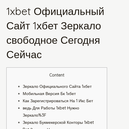
1xbet Официальный
Сайт 1хбет Зеркало
свободное Сегодня
Сейчас
Content
Зеркало Официального Сайта 1хбет
Мобильная Версия Бк 1хбет
Как Зарегистрироваться На 1 Икс Бет
ведь Для Работы 1xbet Нужно
Зеркало%3F
Зеркало Букмекерской Конторы 1xbet