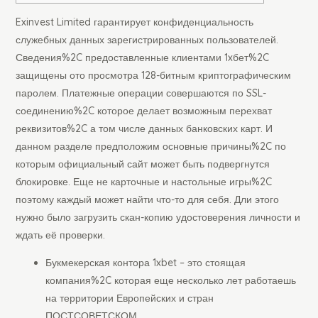
Exinvest Limited гарантирует конфиденциальность
служебных данных зарегистрированных пользователей.
Сведения%2C предоставленные клиентами 1xбет%2C
защищены ото просмотра 128-битным криптографическим
паролем. Платежные операции совершаются по SSL-
соединению%2C которое делает возможным перехват
реквизитов%2C а том числе данных банковских карт. И
данном разделе предположим основные причины%2C по
которым официальный сайт может быть подвергнутся
блокировке. Еще не карточные и настольные игры%2C
поэтому каждый может найти что-то для себя. Дли этого
нужно было загрузить скан-копию удостоверения личности и
ждать её проверки.
Букмекерская контора 1xbet – это стоящая
компания%2C которая еще несколько лет работаешь
на территории Европейских и стран
ПОСТСОВЕТСКОМ.