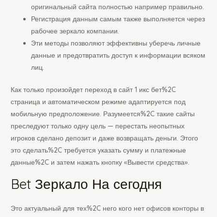
оригинальный сайта полностью например правильно.
Регистрация данным самым также выполняется через
рабочее зеркало компании.
Эти методы позволяют эффективны уберечь личные
данные и предотвратить доступ к информации всяком
лиц.
Как только произойдет переход в сайт 1 икс бет%2C
страница и автоматическом режиме адаптируется под
мобильную предположение. Разумеется%2C такие сайты
преследуют только одну цель — перестать неопытных
игроков сделано депозит и даже возвращать деньги. Этого
это сделать%2C требуется указать сумму и платежные
данные%2C и затем нажать кнопку «Вывести средства».
Bet Зеркало На сегодня
Это актуальный для тех%2C него кого нет офисов конторы в