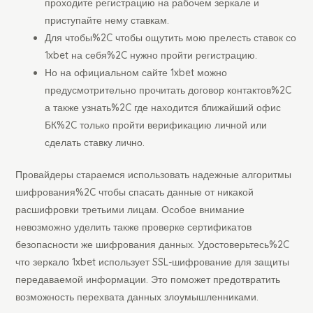
проходите регистрацию на рабочем зеркале и
приступайте нему ставкам.
Для чтобы%2C чтобы ощутить мою прелесть ставок со
1xbet на себя%2C нужно пройти регистрацию.
Но на официальном сайте 1xbet можно
предусмотрительно прочитать договор контактов%2C
а также узнать%2C где находится ближайший офис
БК%2C только пройти верификацию личной или
сделать ставку лично.
Провайдеры стараемся использовать надежные алгоритмы
шифрования%2C чтобы спасать данные от никакой
расшифровки третьими лицам. Особое внимание
невозможно уделить также проверке сертификатов
безопасности же шифрования данных. Удостоверьтесь%2C
что зеркало 1xbet использует SSL-шифрование для защиты
передаваемой информации. Это поможет предотвратить
возможность перехвата данных злоумышленниками.