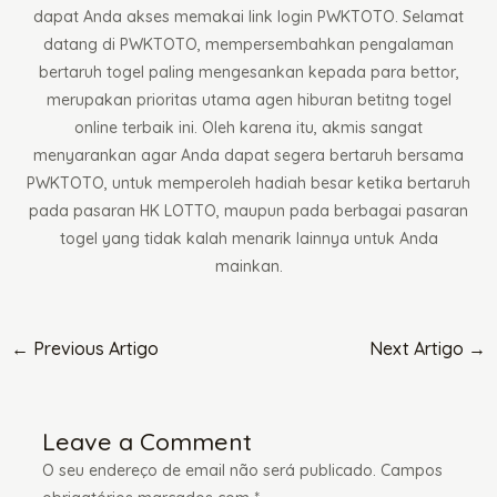
dapat Anda akses memakai link login PWKTOTO. Selamat
datang di PWKTOTO, mempersembahkan pengalaman
bertaruh togel paling mengesankan kepada para bettor,
merupakan prioritas utama agen hiburan betitng togel
online terbaik ini. Oleh karena itu, akmis sangat
menyarankan agar Anda dapat segera bertaruh bersama
PWKTOTO, untuk memperoleh hadiah besar ketika bertaruh
pada pasaran HK LOTTO, maupun pada berbagai pasaran
togel yang tidak kalah menarik lainnya untuk Anda
mainkan.
←
Previous Artigo
Next Artigo
→
Leave a Comment
O seu endereço de email não será publicado.
Campos