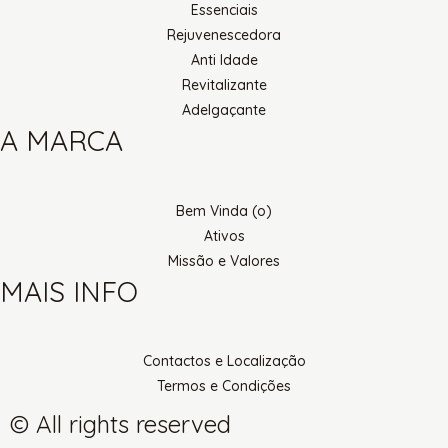
Essenciais
Rejuvenescedora
Anti Idade
Revitalizante
Adelgaçante
A MARCA
Bem Vinda (o)
Ativos
Missão e Valores
MAIS INFO
Contactos e Localização
Termos e Condições
© All rights reserved