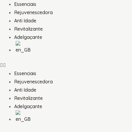
Skip
Menu
Essenciais
to
Rejuvenescedora
content
Anti Idade
Revitalizante
Adelgaçante
Essenciais
Rejuvenescedora
Anti Idade
Revitalizante
Adelgaçante