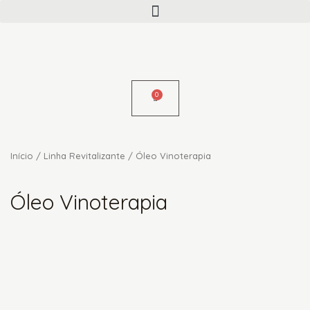
Menu
Skip
to
content
Início
/
Linha Revitalizante
/ Óleo Vinoterapia
Óleo Vinoterapia