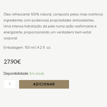
Óleo refrescante 100% natural, composto pelos mais nutritivos
ingredientes com poderosas propriedades antioxidantes.
Uma intensa hidratação da pele numa ação reafirmante e
energizante, proporcionando um verdadeiro bem-estar
corporal.
Embalagem: 150 ml | 4.2 fl. oz.
27.90
€
Quantidade
Disponibilidade:
Em stock
de
ADICIONAR
Óleo
Vinoterapia