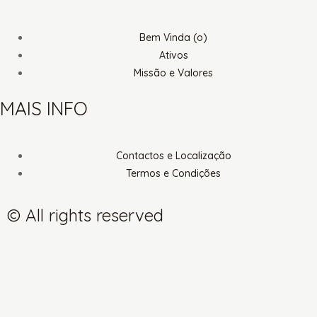
Bem Vinda (o)
Ativos
Missão e Valores
MAIS INFO
Contactos e Localização
Termos e Condições
© All rights reserved
F
I
L
a
n
i