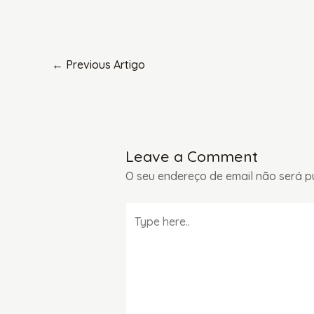
←
Previous Artigo
Leave a Comment
O seu endereço de email não será p
Type
here..