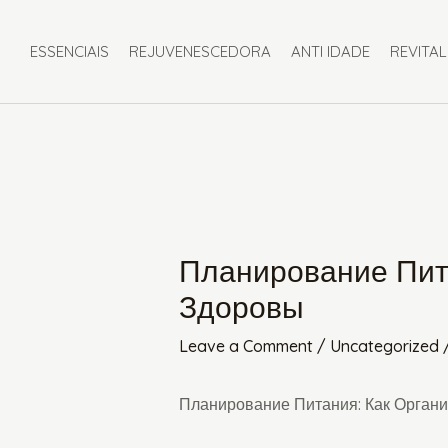
Skip
Post
to
navigation
ESSENCIAIS
REJUVENESCEDORA
ANTI IDADE
REVITAL
content
Планирование Пита
Здоровы
Leave a Comment
/
Uncategorized
Планирование Питания: Как Органи