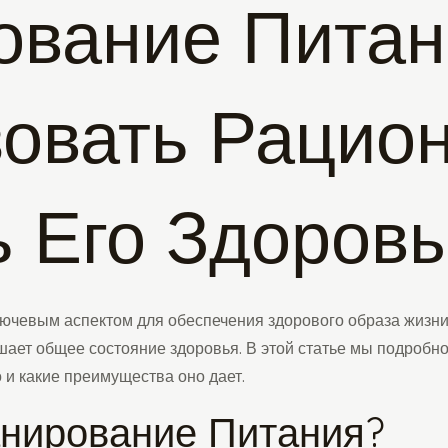
вание Питани
овать Рацион
ь Его Здоров
ючевым аспектом для обеспечения здорового образа жизни.
чшает общее состояние здоровья. В этой статье мы подробн
 и какие преимущества оно дает.
анирование Питания?