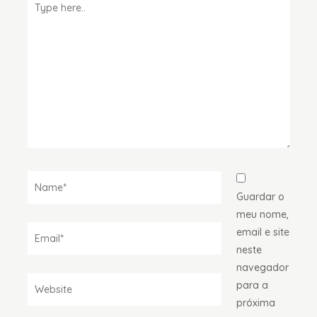
here..
Name*
Guardar o
meu nome,
Email*
email e site
neste
navegador
Website
para a
próxima