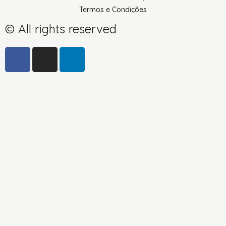
Termos e Condições
© All rights reserved
F
I
L
a
n
i
c
s
n
e
t
k
b
a
e
o
g
d
o
r
i
k
a
n
-
m
f