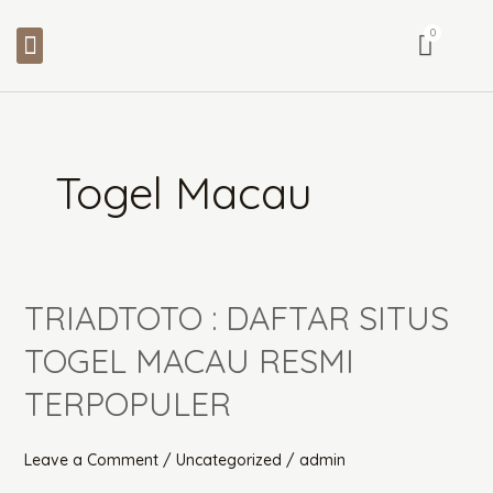
Skip
Menu
to
content
Togel Macau
TRIADTOTO : DAFTAR SITUS
TRIADTOTO
:
TOGEL MACAU RESMI
DAFTAR
SITUS
TERPOPULER
TOGEL
MACAU
Leave a Comment
/
Uncategorized
/
admin
RESMI