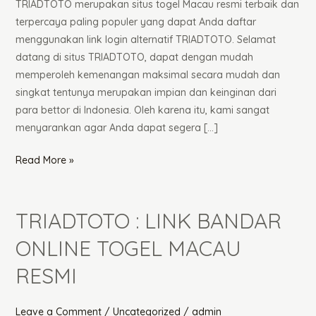
TRIADTOTO merupakan situs togel Macau resmi terbaik dan
TERPOPULER
terpercaya paling populer yang dapat Anda daftar
menggunakan link login alternatif TRIADTOTO. Selamat
datang di situs TRIADTOTO, dapat dengan mudah
memperoleh kemenangan maksimal secara mudah dan
singkat tentunya merupakan impian dan keinginan dari
para bettor di Indonesia. Oleh karena itu, kami sangat
menyarankan agar Anda dapat segera […]
Read More »
TRIADTOTO : LINK BANDAR
TRIADTOTO
:
ONLINE TOGEL MACAU
LINK
BANDAR
RESMI
ONLINE
TOGEL
Leave a Comment
/
Uncategorized
/
admin