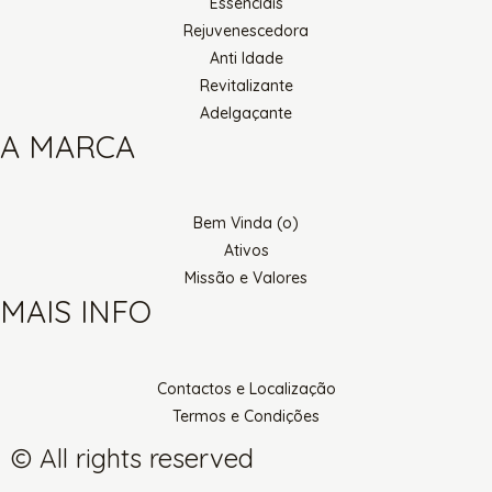
Essenciais
Rejuvenescedora
Anti Idade
Revitalizante
Adelgaçante
A MARCA
Bem Vinda (o)
Ativos
Missão e Valores
MAIS INFO
Contactos e Localização
Termos e Condições
© All rights reserved