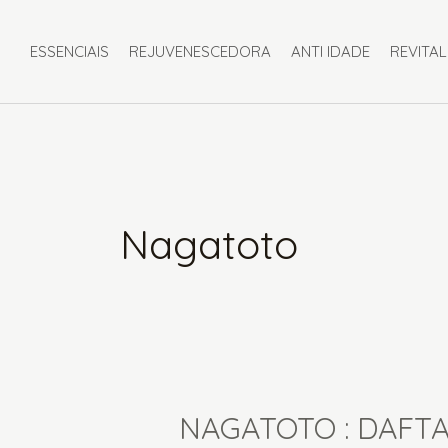
Skip
to
ESSENCIAIS
REJUVENESCEDORA
ANTI IDADE
REVITAL
content
Nagatoto
NAGATOTO : DAFTA
NAGATOTO