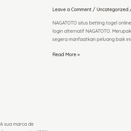
:
DAFTAR
Leave a Comment
/
Uncategorized
SITUS
NAGATOTO situs betting togel online
BETTING
login alternatif NAGATOTO. Merupak
TOGEL
segera manfaatkan peluang baik ini
ONLINE
RESMI
Read More »
A sua marca de