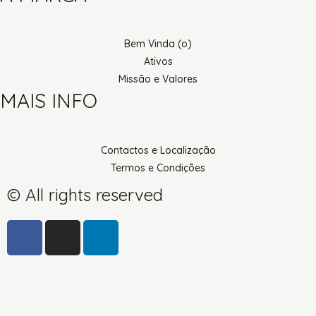
Bem Vinda (o)
Ativos
Missão e Valores
MAIS INFO
Contactos e Localização
Termos e Condições
© All rights reserved
F
I
L
a
n
i
c
s
n
e
t
k
b
a
e