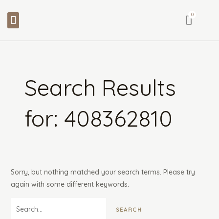
Skip
Search
Menu
to
for:
content
Search Results
for:
408362810
Sorry, but nothing matched your search terms. Please try
again with some different keywords.