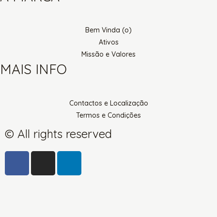
Bem Vinda (o)
Ativos
Missão e Valores
MAIS INFO
Contactos e Localização
Termos e Condições
© All rights reserved
F
I
L
a
n
i
c
s
n
e
t
k
b
a
e