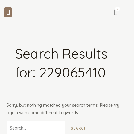
Skip
Search
Menu
to
for:
content
Search Results
for:
229065410
Sorry, but nothing matched your search terms. Please try
again with some different keywords.