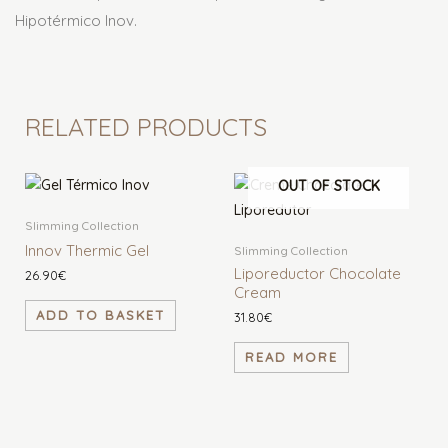
Hipotérmico Inov.
RELATED PRODUCTS
OUT OF STOCK
Slimming Collection
Innov Thermic Gel
Slimming Collection
Liporeductor Chocolate
26.90
€
Cream
ADD TO BASKET
31.80
€
READ MORE