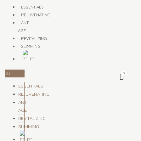
Skip
Menu
ESSENTIALS
to
REJUVENATING
content
ANTI
AGE
REVITALIZING
SLIMMING
ESSENTIALS
REJUVENATING
ANTI
AGE
REVITALIZING
SLIMMING