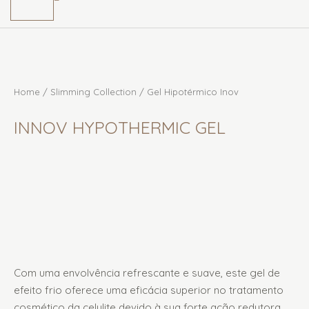
Home
/
Slimming Collection
/ Gel Hipotérmico Inov
INNOV HYPOTHERMIC GEL
Com uma envolvência refrescante e suave, este gel de
efeito frio oferece uma eficácia superior no tratamento
cosmético da celulite devido à sua forte ação redutora,